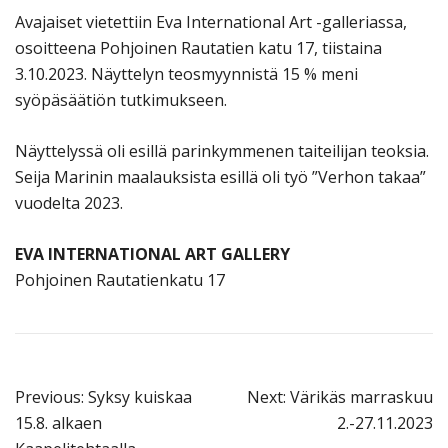
Avajaiset vietettiin Eva International Art -galleriassa,
osoitteena Pohjoinen Rautatien katu 17, tiistaina
3.10.2023. Näyttelyn teosmyynnistä 15 % meni
syöpäsäätiön tutkimukseen.
Näyttelyssä oli esillä parinkymmenen taiteilijan teoksia.
Seija Marinin maalauksista esillä oli työ ”Verhon takaa”
vuodelta 2023.
EVA INTERNATIONAL ART GALLERY
Pohjoinen Rautatienkatu 17
Artikkelien
Previous:
Syksy kuiskaa
Next:
Värikäs marraskuu
selaus
15.8. alkaen
2.-27.11.2023