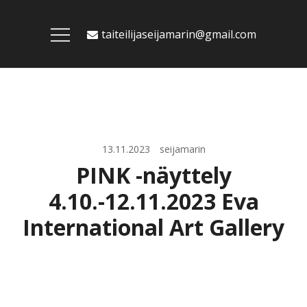
Skip
to
taiteilijaseijamarin@gmail.com
content
13.11.2023
seijamarin
PINK -näyttely
4.10.-12.11.2023 Eva
International Art Gallery