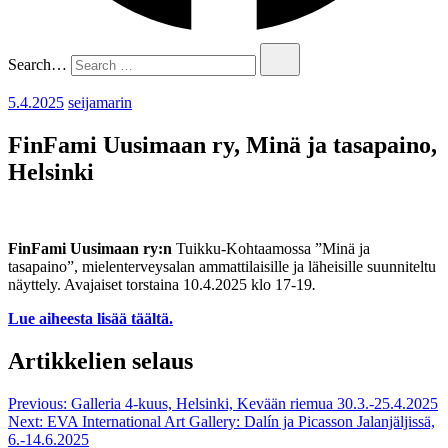
Search…
5.4.2025
seijamarin
FinFami Uusimaan ry, Minä ja tasapaino,
Helsinki
FinFami Uusimaan ry:n
Tuikku-Kohtaamossa ”Minä ja
tasapaino”, mielenterveysalan ammattilaisille ja läheisille suunniteltu
näyttely. Avajaiset torstaina 10.4.2025 klo 17-19
.
Lue aiheesta lisää täältä.
Artikkelien selaus
Previous:
Galleria 4-kuus, Helsinki, Kevään riemua 30.3.-25.4.2025
Next:
EVA International Art Gallery: Dalín ja Picasson Jalanjäljissä,
6.-14.6.2025