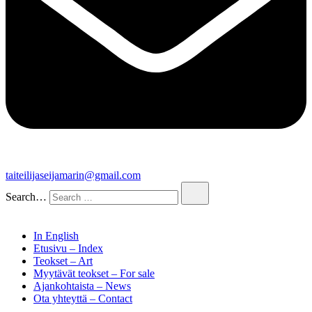
taiteilijaseijamarin@gmail.com
Search…
In English
Etusivu – Index
Teokset – Art
Myytävät teokset – For sale
Ajankohtaista – News
Ota yhteyttä – Contact