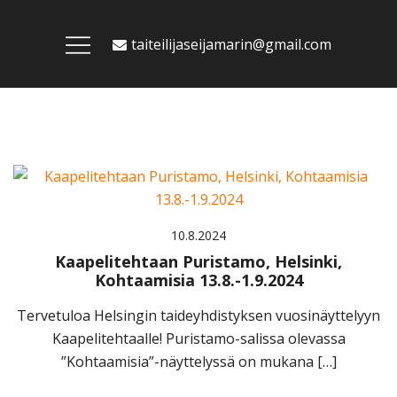
Skip
to
taiteilijaseijamarin@gmail.com
content
10.8.2024
Kaapelitehtaan Puristamo, Helsinki,
Kohtaamisia 13.8.-1.9.2024
Tervetuloa Helsingin taideyhdistyksen vuosinäyttelyyn
Kaapelitehtaalle! Puristamo-salissa olevassa
”Kohtaamisia”-näyttelyssä on mukana […]